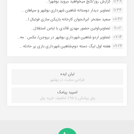
11:38
گزارش روز/گنج میخواهید ،بروید بوشهر!...
11:34
تصاویر دیدار دوستانه شاهین شهردارى بوشهر و سپاهان ...
08:46
سعید مفتخر :ایرانجوان کارخانه بازیکن سازی فوتبال ا...
11:02
تصاویر،اولین حضور مهدی قائدی با لباس استقلال...
07:14
تصاویر اردو شاهین شهرداری بوشهر در بروجن/ عکس : مه...
09:24
هفته اول لیگ دسته دوم،شاهین شهرداری بازی پر حادثه ...
لیان ایده
طراحی سایت در بوشهر
اسپید پیامک
پنل پیامکی با ۹۵٪ تخفیف خرید پنل