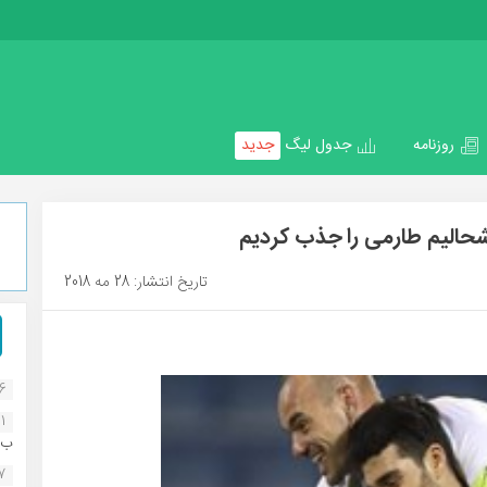
روزنامه
جدول لیگ
جدید
شحالیم طارمی را جذب کردیم
تاریخ انتشار: 28 مه 2018
16
1
ب..
07