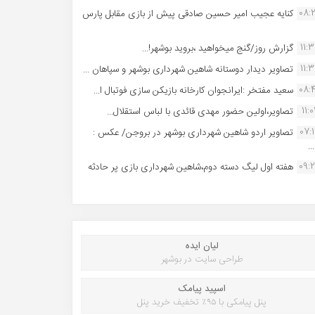
08:
کنایه عجیب امیر حسین صادقی پیش از بازی مقابل پارس
11:
گزارش روز/گنج میخواهید ،بروید بوشهر!...
11:
تصاویر دیدار دوستانه شاهین شهردارى بوشهر و سپاهان ...
08:
سعید مفتخر :ایرانجوان کارخانه بازیکن سازی فوتبال ا...
11:0
تصاویر،اولین حضور مهدی قائدی با لباس استقلال...
07:
تصاویر اردو شاهین شهرداری بوشهر در بروجن/ عکس :
..
09:
هفته اول لیگ دسته دوم،شاهین شهرداری بازی پر حادثه
لیان ایده
طراحی سایت در بوشهر
اسپید پیامک
پنل پیامکی با ۹۵٪ تخفیف خرید پنل