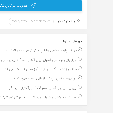
عضویت در کانال تلگر
لینک کوتاه خبر
خبر‌های مرتبط
بازیکن پارس جنوبی رباط پاره کرد/ جریمه در انتظار م...
چهار بازی تیم ملی فوتبال ایران قطعی شد/ «لیونل مسی..
هفته یازدهم لیگ برتر فوتبال/ زاهدی فر و شعرانی قضا...
دو مهره بوشهری پیکان از بازی بعد محروم شدند...
پیروزی ایران با گلزنی مسیگر/ آغاز رقابتهای بین قار...
محمد نجفی:خیلی ها را می بخشم اما فراموش نمیکنم/ در.