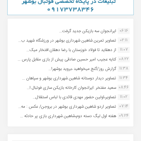
06:16
ایرانجوان سه بازیکن جدید گرفت...
02:11
تصاویر تمرین شاهین شهردارى بوشهر در ورزشگاه شهید ب...
11:07
از دهقاید تا فولاد خوزستان با رضا دهقان:افتخار میک...
08:22
کنایه عجیب امیر حسین صادقی پیش از بازی مقابل پارس ...
11:38
گزارش روز/گنج میخواهید ،بروید بوشهر!...
11:34
تصاویر دیدار دوستانه شاهین شهردارى بوشهر و سپاهان ...
08:46
سعید مفتخر :ایرانجوان کارخانه بازیکن سازی فوتبال ا...
11:02
تصاویر،اولین حضور مهدی قائدی با لباس استقلال...
07:14
تصاویر اردو شاهین شهرداری بوشهر در بروجن/ عکس : مه...
09:24
هفته اول لیگ دسته دوم،شاهین شهرداری بازی پر حادثه ...