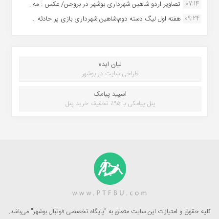
07:14
تصاویر اردو شاهین شهرداری بوشهر در بروجن/ عکس : مه...
09:24
هفته اول لیگ دسته دوم،شاهین شهرداری بازی پر حادثه ...
لیان ایده
طراحی سایت در بوشهر
اسپید پیامک
پنل پیامکی با ۹۵٪ تخفیف خرید پنل
کلیه حقوق و امتیازات این سایت متعلق به "پایگاه تخصصی فوتبال بوشهر" می‌باشد.