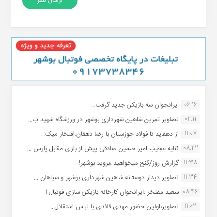
06:16
ایرانجوان سه بازیکن جدید گرفت...
02:11
تصاویر تمرین شاهین شهردارى بوشهر در ورزشگاه شهید ب...
11:07
از دهقاید تا فولاد خوزستان با رضا دهقان:افتخار میک...
08:22
کنایه عجیب امیر حسین صادقی پیش از بازی مقابل پارس ...
11:38
گزارش روز/گنج میخواهید ،بروید بوشهر!...
11:34
تصاویر دیدار دوستانه شاهین شهردارى بوشهر و سپاهان ...
08:46
سعید مفتخر :ایرانجوان کارخانه بازیکن سازی فوتبال ا...
11:02
تصاویر،اولین حضور مهدی قائدی با لباس استقلال...