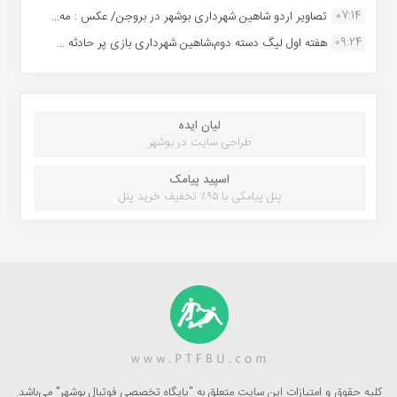
07:14
تصاویر اردو شاهین شهرداری بوشهر در بروجن/ عکس : مه...
09:24
هفته اول لیگ دسته دوم،شاهین شهرداری بازی پر حادثه ...
لیان ایده
طراحی سایت در بوشهر
اسپید پیامک
پنل پیامکی با ۹۵٪ تخفیف خرید پنل
کلیه حقوق و امتیازات این سایت متعلق به "پایگاه تخصصی فوتبال بوشهر" می‌باشد.