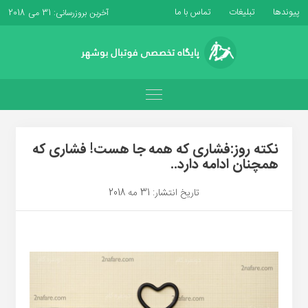
پیوندها
تبلیغات
تماس با ما
آخرین بروزرسانی: 31 می 2018
نکته روز:فشاری که همه جا هست! فشاری که
همچنان ادامه دارد..
تاریخ انتشار: 31 مه 2018