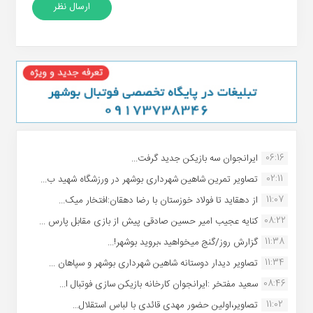
06:16
ایرانجوان سه بازیکن جدید گرفت...
02:11
تصاویر تمرین شاهین شهردارى بوشهر در ورزشگاه شهید ب...
11:07
از دهقاید تا فولاد خوزستان با رضا دهقان:افتخار میک...
08:22
کنایه عجیب امیر حسین صادقی پیش از بازی مقابل پارس ...
11:38
گزارش روز/گنج میخواهید ،بروید بوشهر!...
11:34
تصاویر دیدار دوستانه شاهین شهردارى بوشهر و سپاهان ...
08:46
سعید مفتخر :ایرانجوان کارخانه بازیکن سازی فوتبال ا...
11:02
تصاویر،اولین حضور مهدی قائدی با لباس استقلال...