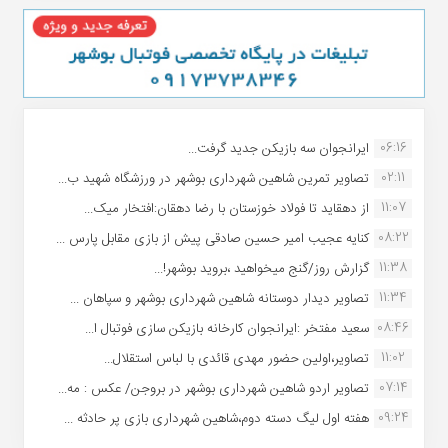
06:16
ایرانجوان سه بازیکن جدید گرفت...
02:11
تصاویر تمرین شاهین شهردارى بوشهر در ورزشگاه شهید ب...
11:07
از دهقاید تا فولاد خوزستان با رضا دهقان:افتخار میک...
08:22
کنایه عجیب امیر حسین صادقی پیش از بازی مقابل پارس ...
11:38
گزارش روز/گنج میخواهید ،بروید بوشهر!...
11:34
تصاویر دیدار دوستانه شاهین شهردارى بوشهر و سپاهان ...
08:46
سعید مفتخر :ایرانجوان کارخانه بازیکن سازی فوتبال ا...
11:02
تصاویر،اولین حضور مهدی قائدی با لباس استقلال...
07:14
تصاویر اردو شاهین شهرداری بوشهر در بروجن/ عکس : مه...
09:24
هفته اول لیگ دسته دوم،شاهین شهرداری بازی پر حادثه ...