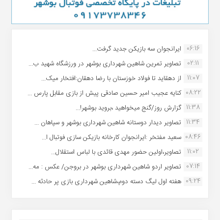
06:16
ایرانجوان سه بازیکن جدید گرفت...
02:11
تصاویر تمرین شاهین شهردارى بوشهر در ورزشگاه شهید ب...
11:07
از دهقاید تا فولاد خوزستان با رضا دهقان:افتخار میک...
08:22
کنایه عجیب امیر حسین صادقی پیش از بازی مقابل پارس ...
11:38
گزارش روز/گنج میخواهید ،بروید بوشهر!...
11:34
تصاویر دیدار دوستانه شاهین شهردارى بوشهر و سپاهان ...
08:46
سعید مفتخر :ایرانجوان کارخانه بازیکن سازی فوتبال ا...
11:02
تصاویر،اولین حضور مهدی قائدی با لباس استقلال...
07:14
تصاویر اردو شاهین شهرداری بوشهر در بروجن/ عکس : مه...
09:24
هفته اول لیگ دسته دوم،شاهین شهرداری بازی پر حادثه ...