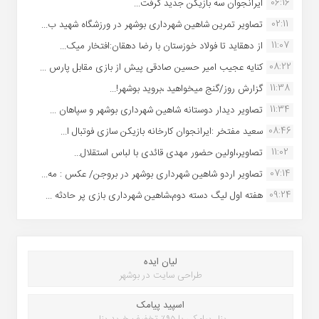
06:16
ایرانجوان سه بازیکن جدید گرفت...
02:11
تصاویر تمرین شاهین شهردارى بوشهر در ورزشگاه شهید ب...
11:07
از دهقاید تا فولاد خوزستان با رضا دهقان:افتخار میک...
08:22
کنایه عجیب امیر حسین صادقی پیش از بازی مقابل پارس ...
11:38
گزارش روز/گنج میخواهید ،بروید بوشهر!...
11:34
تصاویر دیدار دوستانه شاهین شهردارى بوشهر و سپاهان ...
08:46
سعید مفتخر :ایرانجوان کارخانه بازیکن سازی فوتبال ا...
11:02
تصاویر،اولین حضور مهدی قائدی با لباس استقلال...
07:14
تصاویر اردو شاهین شهرداری بوشهر در بروجن/ عکس : مه...
09:24
هفته اول لیگ دسته دوم،شاهین شهرداری بازی پر حادثه ...
لیان ایده
طراحی سایت در بوشهر
اسپید پیامک
پنل پیامکی با ۹۵٪ تخفیف خرید پنل