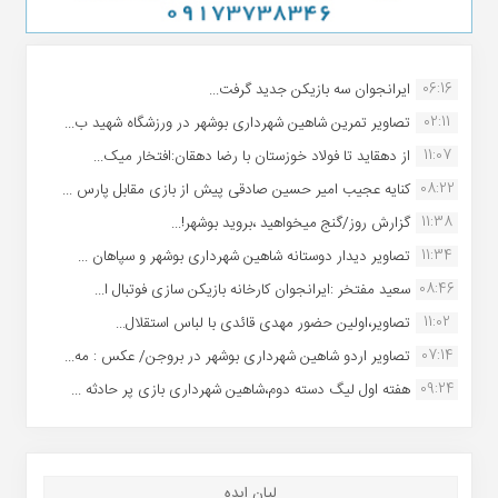
06:16
ایرانجوان سه بازیکن جدید گرفت...
02:11
تصاویر تمرین شاهین شهردارى بوشهر در ورزشگاه شهید ب...
11:07
از دهقاید تا فولاد خوزستان با رضا دهقان:افتخار میک...
08:22
کنایه عجیب امیر حسین صادقی پیش از بازی مقابل پارس ...
11:38
گزارش روز/گنج میخواهید ،بروید بوشهر!...
11:34
تصاویر دیدار دوستانه شاهین شهردارى بوشهر و سپاهان ...
08:46
سعید مفتخر :ایرانجوان کارخانه بازیکن سازی فوتبال ا...
11:02
تصاویر،اولین حضور مهدی قائدی با لباس استقلال...
07:14
تصاویر اردو شاهین شهرداری بوشهر در بروجن/ عکس : مه...
09:24
هفته اول لیگ دسته دوم،شاهین شهرداری بازی پر حادثه ...
لیان ایده