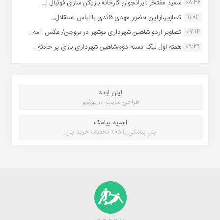
08:46
سعید مفتخر :ایرانجوان کارخانه بازیکن سازی فوتبال ا...
11:02
تصاویر،اولین حضور مهدی قائدی با لباس استقلال...
07:14
تصاویر اردو شاهین شهرداری بوشهر در بروجن/ عکس : مه...
09:24
هفته اول لیگ دسته دوم،شاهین شهرداری بازی پر حادثه ...
لیان ایده
طراحی سایت در بوشهر
اسپید پیامک
پنل پیامکی با ۹۵٪ تخفیف خرید پنل