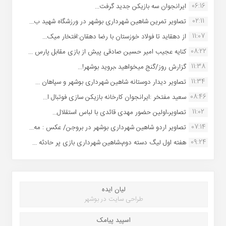
06:16
ایرانجوان سه بازیکن جدید گرفت...
02:11
تصاویر تمرین شاهین شهردارى بوشهر در ورزشگاه شهید ب...
11:07
از دهقاید تا فولاد خوزستان با رضا دهقان:افتخار میک...
08:22
کنایه عجیب امیر حسین صادقی پیش از بازی مقابل پارس ...
11:38
گزارش روز/گنج میخواهید ،بروید بوشهر!...
11:34
تصاویر دیدار دوستانه شاهین شهردارى بوشهر و سپاهان ...
08:46
سعید مفتخر :ایرانجوان کارخانه بازیکن سازی فوتبال ا...
11:02
تصاویر،اولین حضور مهدی قائدی با لباس استقلال...
07:14
تصاویر اردو شاهین شهرداری بوشهر در بروجن/ عکس : مه...
09:24
هفته اول لیگ دسته دوم،شاهین شهرداری بازی پر حادثه ...
لیان ایده
طراحی سایت در بوشهر
اسپید پیامک