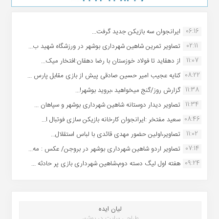
06:16
ایرانجوان سه بازیکن جدید گرفت...
02:11
تصاویر تمرین شاهین شهردارى بوشهر در ورزشگاه شهید ب...
11:07
از دهقاید تا فولاد خوزستان با رضا دهقان:افتخار میک...
08:22
کنایه عجیب امیر حسین صادقی پیش از بازی مقابل پارس ...
11:38
گزارش روز/گنج میخواهید ،بروید بوشهر!...
11:34
تصاویر دیدار دوستانه شاهین شهردارى بوشهر و سپاهان ...
08:46
سعید مفتخر :ایرانجوان کارخانه بازیکن سازی فوتبال ا...
11:02
تصاویر،اولین حضور مهدی قائدی با لباس استقلال...
07:14
تصاویر اردو شاهین شهرداری بوشهر در بروجن/ عکس : مه...
09:24
هفته اول لیگ دسته دوم،شاهین شهرداری بازی پر حادثه ...
لیان ایده
طراحی سایت در بوشهر