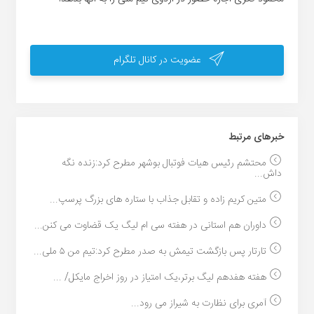
عضویت در کانال تلگرام
خبر‌های مرتبط
محتشم رئیس هیات فوتبال بوشهر مطرح کرد:زنده نگه
داش...
متین کریم زاده و تقابل جذاب با ستاره های بزرگ پرسپ...
داوران هم استانی در هفته سی ام لیگ یک قضاوت می کنن...
تارتار پس بازگشت تیمش به صدر مطرح کرد:تیم من ۵ ملی...
هفته هفدهم لیگ برتر،یک امتیاز در روز اخراج مایکل/ ...
آمری برای نظارت به شیراز می رود...