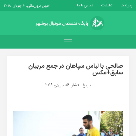
پیوندها
تبلیغات
تماس با ما
آخرین بروزرسانی: 6 جولای 2018
صالحی با لباس سپاهان در جمع مربیان
سابق+عکس
تاریخ انتشار: 06 جولای 2018