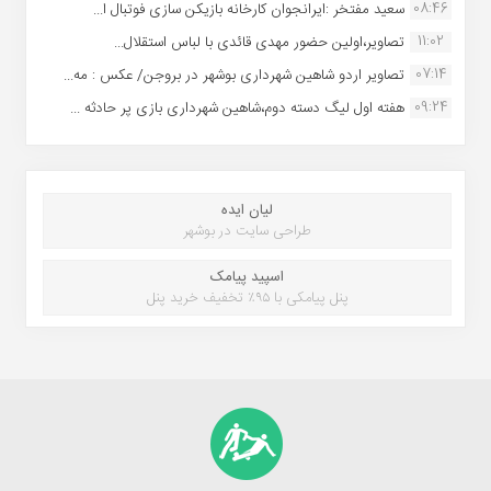
08:46
سعید مفتخر :ایرانجوان کارخانه بازیکن سازی فوتبال ا...
11:02
تصاویر،اولین حضور مهدی قائدی با لباس استقلال...
07:14
تصاویر اردو شاهین شهرداری بوشهر در بروجن/ عکس : مه...
09:24
هفته اول لیگ دسته دوم،شاهین شهرداری بازی پر حادثه ...
لیان ایده
طراحی سایت در بوشهر
اسپید پیامک
پنل پیامکی با ۹۵٪ تخفیف خرید پنل