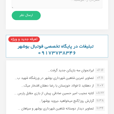
06:16
ایرانجوان سه بازیکن جدید گرفت...
02:11
تصاویر تمرین شاهین شهردارى بوشهر در ورزشگاه شهید ب...
11:07
از دهقاید تا فولاد خوزستان با رضا دهقان:افتخار میک...
08:22
کنایه عجیب امیر حسین صادقی پیش از بازی مقابل پارس ...
11:38
گزارش روز/گنج میخواهید ،بروید بوشهر!...
11:34
تصاویر دیدار دوستانه شاهین شهردارى بوشهر و سپاهان ...