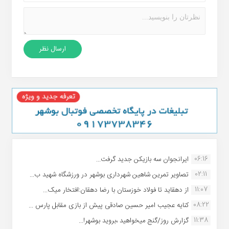
06:16
ایرانجوان سه بازیکن جدید گرفت...
02:11
تصاویر تمرین شاهین شهردارى بوشهر در ورزشگاه شهید ب...
11:07
از دهقاید تا فولاد خوزستان با رضا دهقان:افتخار میک...
08:22
کنایه عجیب امیر حسین صادقی پیش از بازی مقابل پارس ...
11:38
گزارش روز/گنج میخواهید ،بروید بوشهر!...