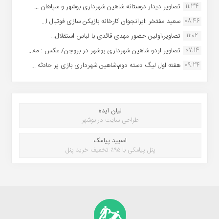
11:34
تصاویر دیدار دوستانه شاهین شهردارى بوشهر و سپاهان ...
08:46
سعید مفتخر :ایرانجوان کارخانه بازیکن سازی فوتبال ا...
11:02
تصاویر،اولین حضور مهدی قائدی با لباس استقلال...
07:14
تصاویر اردو شاهین شهرداری بوشهر در بروجن/ عکس : مه...
09:24
هفته اول لیگ دسته دوم،شاهین شهرداری بازی پر حادثه ...
لیان ایده
طراحی سایت در بوشهر
اسپید پیامک
پنل پیامکی با ۹۵٪ تخفیف خرید پنل