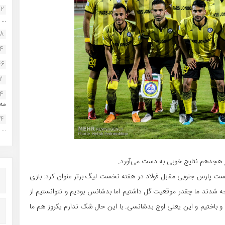
22
...
38
34
46
2
14
مه.
24
...
ر هجدهم نتایج خوبی به دست می‌آورد.
کست پارس جنوبی مقابل فولاد در هفته نخست لیگ برتر عنوان کرد: بازی
توجه شدند ما چقدر موقعیت گل داشتیم اما بدشانس بودیم و نتوانستیم از
ستفاده کنیم. ما در دقیقه ۹۰ گل خوردیم و باختیم و این یعنی اوج بدشانسی. با این حال شک ندارم یکروز هم ما