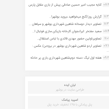
08:
کنایه عجیب امیر حسین صادقی پیش از بازی مقابل پارس
11:
گزارش روز/گنج میخواهید ،بروید بوشهر!...
11:
تصاویر دیدار دوستانه شاهین شهردارى بوشهر و سپاهان ...
08:
سعید مفتخر :ایرانجوان کارخانه بازیکن سازی فوتبال ا...
11:0
تصاویر،اولین حضور مهدی قائدی با لباس استقلال...
07:
تصاویر اردو شاهین شهرداری بوشهر در بروجن/ عکس :
..
09:
هفته اول لیگ دسته دوم،شاهین شهرداری بازی پر حادثه
لیان ایده
طراحی سایت در بوشهر
اسپید پیامک
پنل پیامکی با ۹۵٪ تخفیف خرید پنل