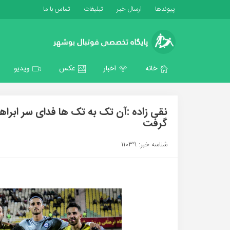
پیوندها
ارسال خبر
تبلیغات
تماس با ما
خانه
اخبار
عکس
ویدیو
نقی زاده :آن تک به تک ها فدای سر ابرا
گرفت
شناسه خبر: 11039