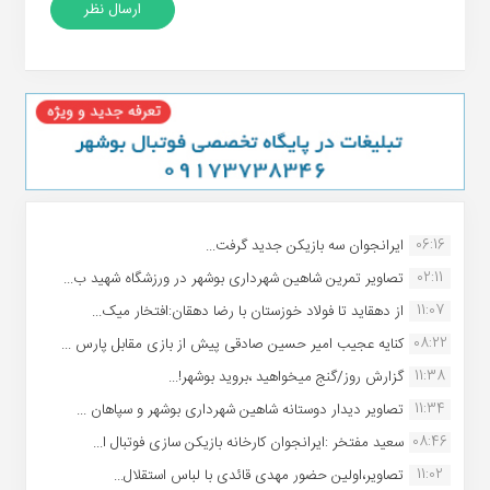
06:16
ایرانجوان سه بازیکن جدید گرفت...
02:11
تصاویر تمرین شاهین شهردارى بوشهر در ورزشگاه شهید ب...
11:07
از دهقاید تا فولاد خوزستان با رضا دهقان:افتخار میک...
08:22
کنایه عجیب امیر حسین صادقی پیش از بازی مقابل پارس ...
11:38
گزارش روز/گنج میخواهید ،بروید بوشهر!...
11:34
تصاویر دیدار دوستانه شاهین شهردارى بوشهر و سپاهان ...
08:46
سعید مفتخر :ایرانجوان کارخانه بازیکن سازی فوتبال ا...
11:02
تصاویر،اولین حضور مهدی قائدی با لباس استقلال...