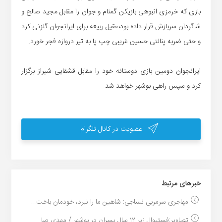
بازی که خرمزی انبوهی بازیکن گمنام و جوان را مقابل مجید صالح و
شاگردان سربازش قرار داده بود،عقیل ربیعه برای ایرانجوان گلزنی کرد
و حتی ضربه پنالتی حسین غریبی چپ پا به تیر دروازه فجر خورد.
ایرانجوان دومین بازی دوستانه خود را مقابل قشقایی شیراز برگزار
کرد و سپس راهی بوشهر خواهد شد.
عضویت در کانال تلگرام
خبر‌های مرتبط
مهاجری سرمربی نساجی: شاهین ما را نبرد، خودمان باخت...
تصاویر:فستیوال زیر ۱۲ سال پسران در بوشهر / مهدی صا...