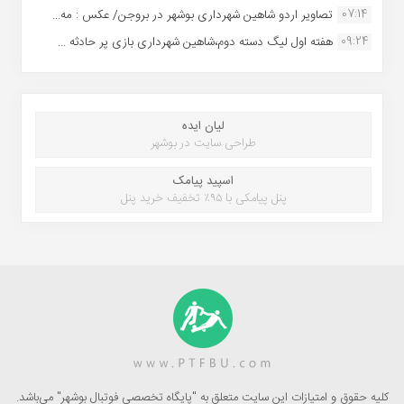
07:14
تصاویر اردو شاهین شهرداری بوشهر در بروجن/ عکس : مه...
09:24
هفته اول لیگ دسته دوم،شاهین شهرداری بازی پر حادثه ...
لیان ایده
طراحی سایت در بوشهر
اسپید پیامک
پنل پیامکی با ۹۵٪ تخفیف خرید پنل
کلیه حقوق و امتیازات این سایت متعلق به "پایگاه تخصصی فوتبال بوشهر" می‌باشد.