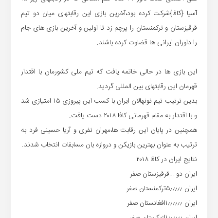
آسیا {کافا}شرکت کرده بود،آخرین بازی این رقابتهای میان دو تیم
قرقیزستان و ترکمنستان را پرچم زد تا اولین و آخرین بازی های جام
را داوران ایرانی ها قضاوت کرده باشند.
این بازی ها در حالی خاتمه یافت که تیم ملی کشورمان با اقتدار
قهرمان این رقابتهای بین المللی گردید.
بدین ترتیب تیم نونهالان ایران با کسب این پیروزی ۱۵ امتیازی شد
و با اقتدار به مقام قهرمانی کافا ۲۰۱۸ دست یافت.
همچنین در پایان این رقابت ها،مهران نفری و آریا حسینی فرد به
ترتیب به عنوان بهترین بازیکن و دروازه بان مسابقات انتخاب شدند.
نتایج ایران در کافا ۲۰۱۸
ایران دو …قرقیزستان صفر
ایران ۵٫٫٫٫٫ترکمنستان صفر
ایران ۱٫٫٫٫٫٫افغانستان صفر
ایران ۱٫٫٫٫٫٫ازبکستان صفر