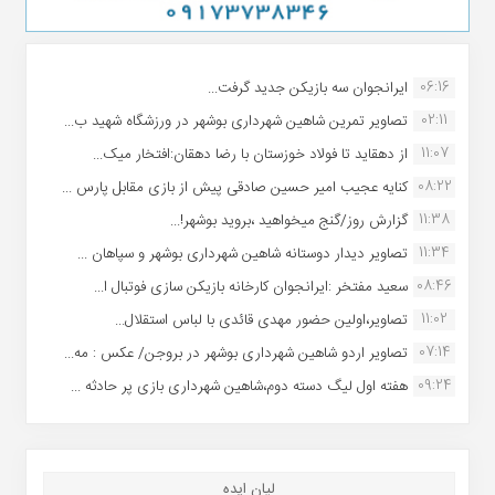
06:16
ایرانجوان سه بازیکن جدید گرفت...
02:11
تصاویر تمرین شاهین شهردارى بوشهر در ورزشگاه شهید ب...
11:07
از دهقاید تا فولاد خوزستان با رضا دهقان:افتخار میک...
08:22
کنایه عجیب امیر حسین صادقی پیش از بازی مقابل پارس ...
11:38
گزارش روز/گنج میخواهید ،بروید بوشهر!...
11:34
تصاویر دیدار دوستانه شاهین شهردارى بوشهر و سپاهان ...
08:46
سعید مفتخر :ایرانجوان کارخانه بازیکن سازی فوتبال ا...
11:02
تصاویر،اولین حضور مهدی قائدی با لباس استقلال...
07:14
تصاویر اردو شاهین شهرداری بوشهر در بروجن/ عکس : مه...
09:24
هفته اول لیگ دسته دوم،شاهین شهرداری بازی پر حادثه ...
لیان ایده