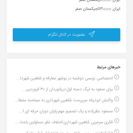
ایران ۳٫٫٫٫٫٫تاجیکستان صفر
عضویت در کانال تلگرام
خبر‌های مرتبط
اختصاصی :ویسی دوشنبه در بوشهر معارفه و شاهین شهردا...
برای صعود به لیگ دسته اول:دریانوردان از ۳۰ فروردین...
واکنش ایزدپناه سرپرست شاهین شهرداری به مصاحبه سلطا...
مسعود نظرزاده و یک تصمیم مهم:پایان دوران حرفه ای آ...
فکری سرمربی شاهین شهرداری:اختلاف نظر مسئولین باعث ...