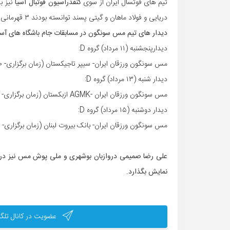
تیم های فوتسال ایران از سوی
کنفدراسیون فوتبال آسیا
نیز ب
دریایی و فولاد ماهان و گیتی پسند توانسته بودند ۳ قهرمانی نمایندگان ایران در این مسابقات را رغم بزنند.
دیدار های تیم مس سونگون در مسابقات جام باشگاه های آسی
دیدار‌پنجشنبه (۱۱ مرداد) گروه D:
مس سونگون ورزقان ایران- سیپر تاجیکستان (زمان برگزاری- ۱۱:۳۰)
دیدار‌ شنبه (۱۳ مرداد) گروه D:
مس سونگون ورزقان ایران -AGMK ازبکستان (زمان برگزاری- ۱۱:۳۰)
دیدار‌ دوشنبه (۱۵ مرداد) گروه D:
مس سونگون ورزقان ایران- بانک بیروت لبنان (زمان برگزاری- ۱۴:۳۰)
علی رضا صمیمی دروازبان بوشهری و ملی پوش مس نیز در ای
نمایش بگذارد.
عضویت در کانال تلگر