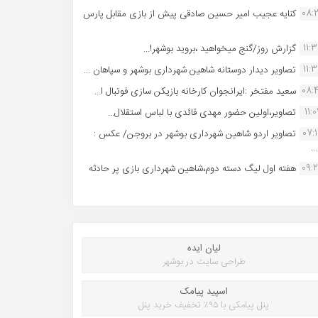
08:
کنایه عجیب امیر حسین صادقی پیش از بازی مقابل پارس
11:
گزارش روز/گنج میخواهید ،بروید بوشهر!...
11:
تصاویر دیدار دوستانه شاهین شهردارى بوشهر و سپاهان ...
08:
سعید مفتخر :ایرانجوان کارخانه بازیکن سازی فوتبال ا...
11:0
تصاویر،اولین حضور مهدی قائدی با لباس استقلال...
07:
تصاویر اردو شاهین شهرداری بوشهر در بروجن/ عکس :
..
09:
هفته اول لیگ دسته دوم،شاهین شهرداری بازی پر حادثه
لیان ایده
طراحی سایت در بوشهر
اسپید پیامک
پنل پیامکی با ۹۵٪ تخفیف خرید پنل