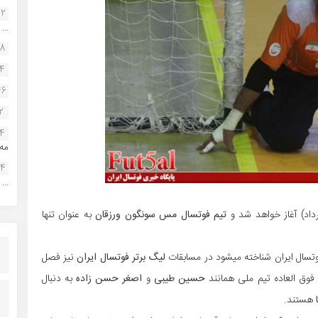
22
...
38
34
46
2
14
مه.
24
...
تیم فوتسال مس سونگون ورزقان
به عنوان تنها
وتسال ایران شناخته میشود در مسابقات
لیگ برتر فوتسال ایران
نیز فصل
فوق العاده تیم ملی همانند
حسین
طیبی
و
اصغر
حسن
زاده
به دنبال
هستند.