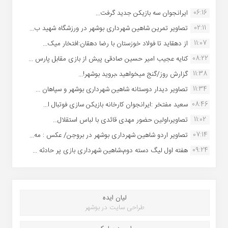
06:16
ایرانجوان سه بازیکن جدید گرفت...
02:11
تصاویر تمرین شاهین شهردارى بوشهر در ورزشگاه شهید ب...
11:07
از دهقاید تا فولاد خوزستان با رضا دهقان:افتخار میک...
08:22
کنایه عجیب امیر حسین صادقی پیش از بازی مقابل پارس ...
11:38
گزارش روز/گنج میخواهید ،بروید بوشهر!...
11:34
تصاویر دیدار دوستانه شاهین شهردارى بوشهر و سپاهان ...
08:46
سعید مفتخر :ایرانجوان کارخانه بازیکن سازی فوتبال ا...
11:02
تصاویر،اولین حضور مهدی قائدی با لباس استقلال...
07:14
تصاویر اردو شاهین شهرداری بوشهر در بروجن/ عکس : مه...
09:24
هفته اول لیگ دسته دوم،شاهین شهرداری بازی پر حادثه ...
لیان ایده
طراحی سایت در بوشهر