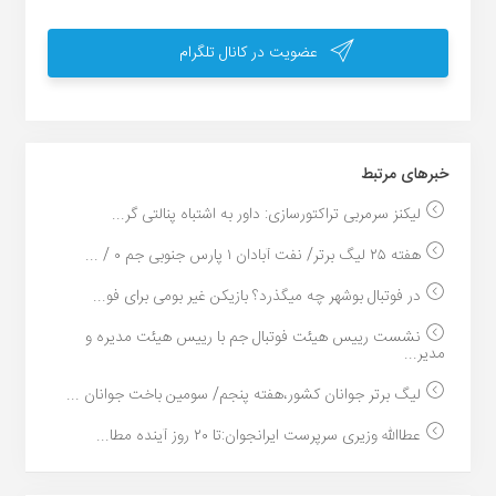
عضویت در کانال تلگرام
خبر‌های مرتبط
لیکنز سرمربی تراکتورسازی: داور به اشتباه پنالتی گر...
هفته ۲۵ لیگ برتر/ نفت آبادان ۱ پارس جنوبی جم ۰ / ...
در فوتبال بوشهر چه میگذرد؟ بازیکن غیر بومی برای فو...
نشست رییس هیئت فوتبال جم با رییس هیئت مدیره و
مدیر...
لیگ برتر جوانان کشور،هفته پنجم/ سومین باخت جوانان ...
عطاالله وزیری سرپرست ایرانجوان:تا ۲۰ روز آینده مطا...