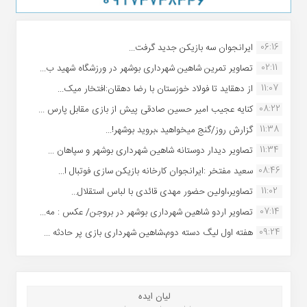
06:16
ایرانجوان سه بازیکن جدید گرفت...
02:11
تصاویر تمرین شاهین شهردارى بوشهر در ورزشگاه شهید ب...
11:07
از دهقاید تا فولاد خوزستان با رضا دهقان:افتخار میک...
08:22
کنایه عجیب امیر حسین صادقی پیش از بازی مقابل پارس ...
11:38
گزارش روز/گنج میخواهید ،بروید بوشهر!...
11:34
تصاویر دیدار دوستانه شاهین شهردارى بوشهر و سپاهان ...
08:46
سعید مفتخر :ایرانجوان کارخانه بازیکن سازی فوتبال ا...
11:02
تصاویر،اولین حضور مهدی قائدی با لباس استقلال...
07:14
تصاویر اردو شاهین شهرداری بوشهر در بروجن/ عکس : مه...
09:24
هفته اول لیگ دسته دوم،شاهین شهرداری بازی پر حادثه ...
لیان ایده