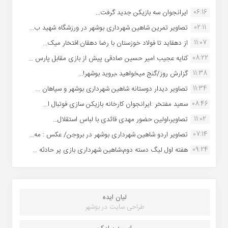
06:16
ایرانجوان سه بازیکن جدید گرفت...
02:11
تصاویر تمرین شاهین شهردارى بوشهر در ورزشگاه شهید ب...
11:07
از دهقاید تا فولاد خوزستان با رضا دهقان:افتخار میک...
08:22
کنایه عجیب امیر حسین صادقی پیش از بازی مقابل پارس ...
11:38
گزارش روز/گنج میخواهید ،بروید بوشهر!...
11:34
تصاویر دیدار دوستانه شاهین شهردارى بوشهر و سپاهان ...
08:46
سعید مفتخر :ایرانجوان کارخانه بازیکن سازی فوتبال ا...
11:02
تصاویر،اولین حضور مهدی قائدی با لباس استقلال...
07:14
تصاویر اردو شاهین شهرداری بوشهر در بروجن/ عکس : مه...
09:24
هفته اول لیگ دسته دوم،شاهین شهرداری بازی پر حادثه ...
لیان ایده
طراحی سایت در بوشهر