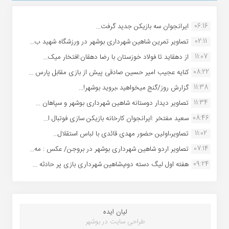
06:16
ایرانجوان سه بازیکن جدید گرفت...
02:11
تصاویر تمرین شاهین شهردارى بوشهر در ورزشگاه شهید ب...
11:07
از دهقاید تا فولاد خوزستان با رضا دهقان:افتخار میک...
08:22
کنایه عجیب امیر حسین صادقی پیش از بازی مقابل پارس ...
11:38
گزارش روز/گنج میخواهید ،بروید بوشهر!...
11:34
تصاویر دیدار دوستانه شاهین شهردارى بوشهر و سپاهان ...
08:46
سعید مفتخر :ایرانجوان کارخانه بازیکن سازی فوتبال ا...
11:02
تصاویر،اولین حضور مهدی قائدی با لباس استقلال...
07:14
تصاویر اردو شاهین شهرداری بوشهر در بروجن/ عکس : مه...
09:24
هفته اول لیگ دسته دوم،شاهین شهرداری بازی پر حادثه ...
لیان ایده
طراحی سایت در بوشهر