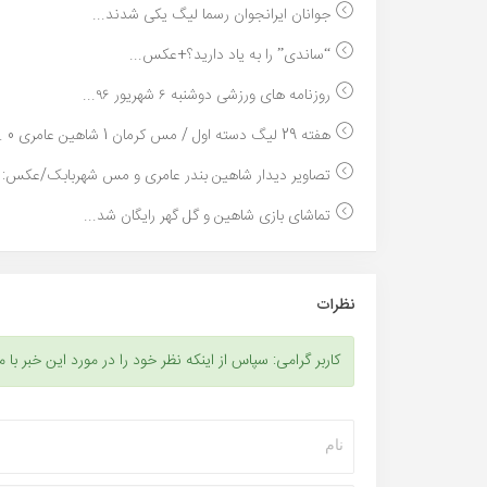
جوانان ایرانجوان رسما لیگ یکی شدند...
“ساندی” را به یاد دارید؟+عکس...
روزنامه های ورزشی دوشنبه ۶ شهریور ۹۶...
هفته 29 لیگ دسته اول / مس کرمان 1 شاهین عامری 0 ...
تصاویر دیدار شاهین بندر عامری و مس شهربابک/عکس: ام
تماشای بازی شاهین و گل گهر رایگان شد...
نظرات
کاربر گرامی: سپاس از اینکه نظر خود را در مورد این خبر با م