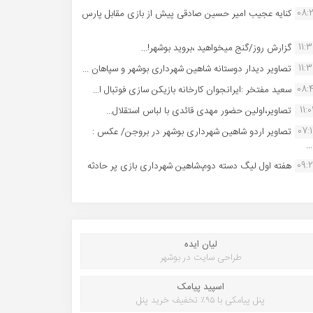
08:
کنایه عجیب امیر حسین صادقی پیش از بازی مقابل پارس
11:
گزارش روز/گنج میخواهید ،بروید بوشهر!...
11:
تصاویر دیدار دوستانه شاهین شهردارى بوشهر و سپاهان ...
08:
سعید مفتخر :ایرانجوان کارخانه بازیکن سازی فوتبال ا...
11:0
تصاویر،اولین حضور مهدی قائدی با لباس استقلال...
07:
تصاویر اردو شاهین شهرداری بوشهر در بروجن/ عکس :
..
09:
هفته اول لیگ دسته دوم،شاهین شهرداری بازی پر حادثه
لیان ایده
طراحی سایت در بوشهر
اسپید پیامک
پنل پیامکی با ۹۵٪ تخفیف خرید پنل