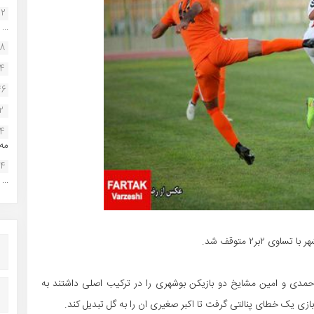
22
...
38
34
46
2
14
مه.
24
...
بر۲ متوقف شد.
مدی و امین مشایخ دو بازیکن بوشهری را در ترکیب اصلی داشتند به
ازی یک خطای پنالتی گرفت تا اکبر صغیری ان را به گل تبدیل کند.