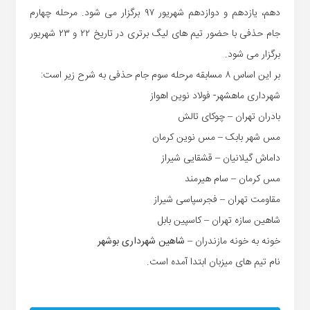
دهم، یازدهم ‏و دوازدهم شهریور ۹۷ برگزار می شود. مرحله چهارم
جام حذفی با حضور تیم ‏های لیگ برتری در تاریخ ۲۲ و ۲۳ شهریور
برگزار می شود.‏
بر این اساس ۸ مسابقه مرحله سوم جام حذفی به شرح زیر است:‏
شهرداری ماهشهر- فولاد نوین اهواز
بادران تهران – چوکای تالش
مس شهر بابک – مس نوین کرمان
داماش گیلانیان – قشقایی شیراز
مس کرمان – سام هیرمند
مقاومت تهران – فجرسپاسی شیراز
شاهین سازه تهران – کاسپین بابل
خونه به خونه مازندران –
شاهین شهرداری بوشهر
نام تیم های میزبان ابتدا آمده است.‏