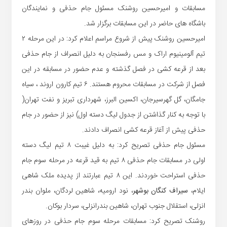
مسابقات و امیرحسین روشنک مسئول جام حذفی و ‏نمایندگان
باشگاه های حاضر در این مسابقات برگزار شد.‏
امیرحسین روشنک پیش از شروع مراسم اعلام کرد: در این مرحله ۲
تیم ‏آلومینیوم اراک و مس رفسنجان به دلیل انصراف از جام حذفی
بعد از قرعه ‏کشی در فصل گذشته و عدم حضور در مسابقه در این
فصل از شرکت در ‏مسابقات محروم هستند. ۶ تیم کارون اروند ، سیاه
جامگان، گل گهرسیرجان، ‏اکسین البرز، شهرداری تبریز و نفت تهران(
با توجه به کنار گذاشتن از جدول ‏لیگ دسته اول) نیز از حضور در جام
حذفی پیش از آغاز قرعه کشی انصراف ‏دادند.‏
مسئول جام حذفی تصریح کرد: به دلیل غیبت ۸ تیم لیگ دسته
اولی در مسابقات ‏جام حذفی ۸ تیم به قید قرعه در مرحله سوم جام
حذفی استراحت خوردند. این ۸ ‏تیم عبارتند از پدیده ملک شاهی
ایلام،
سیراف کنگان بوشهر
، نود ارومیه، ‏شاهین لردگان، ملوان بندر
انزلی، استقلال جنوب تهران، شاهین بندرانزلی، ‏سردار بوکان.‏
روشنک تصریح کرد: مسابقات مرحله سوم جام حذفی در روزهای