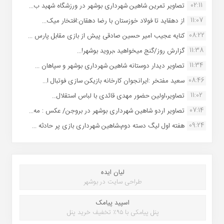
02:11
تصاویر تمرین شاهین شهردارى بوشهر در ورزشگاه شهید ب...
11:07
از دهقاید تا فولاد خوزستان با رضا دهقان:افتخار میک...
08:22
کنایه عجیب امیر حسین صادقی پیش از بازی مقابل پارس ...
11:38
گزارش روز/گنج میخواهید ،بروید بوشهر!...
11:34
تصاویر دیدار دوستانه شاهین شهردارى بوشهر و سپاهان ...
08:46
سعید مفتخر :ایرانجوان کارخانه بازیکن سازی فوتبال ا...
11:02
تصاویر،اولین حضور مهدی قائدی با لباس استقلال...
07:14
تصاویر اردو شاهین شهرداری بوشهر در بروجن/ عکس : مه...
09:24
هفته اول لیگ دسته دوم،شاهین شهرداری بازی پر حادثه ...
لیان ایده
طراحی سایت در بوشهر
اسپید پیامک
پنل پیامکی با ۹۵٪ تخفیف خرید پنل