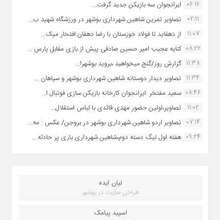
06:16
ایرانجوان سه بازیکن جدید گرفت...
02:11
تصاویر تمرین شاهین شهردارى بوشهر در ورزشگاه شهید ب...
11:07
از دهقاید تا فولاد خوزستان با رضا دهقان:افتخار میک...
08:22
کنایه عجیب امیر حسین صادقی پیش از بازی مقابل پارس ...
11:38
گزارش روز/گنج میخواهید ،بروید بوشهر!...
11:34
تصاویر دیدار دوستانه شاهین شهردارى بوشهر و سپاهان ...
08:46
سعید مفتخر :ایرانجوان کارخانه بازیکن سازی فوتبال ا...
11:02
تصاویر،اولین حضور مهدی قائدی با لباس استقلال...
07:14
تصاویر اردو شاهین شهرداری بوشهر در بروجن/ عکس : مه...
09:24
هفته اول لیگ دسته دوم،شاهین شهرداری بازی پر حادثه ...
لیان ایده
طراحی سایت در بوشهر
اسپید پیامک