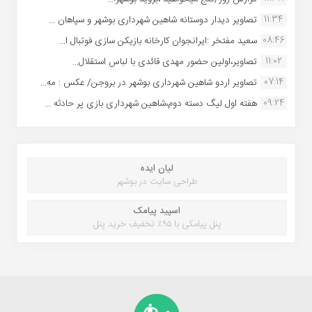
11:34
تصاویر دیدار دوستانه شاهین شهردارى بوشهر و سپاهان ...
08:46
سعید مفتخر :ایرانجوان کارخانه بازیکن سازی فوتبال ا...
11:02
تصاویر،اولین حضور مهدی قائدی با لباس استقلال...
07:14
تصاویر اردو شاهین شهرداری بوشهر در بروجن/ عکس : مه...
09:24
هفته اول لیگ دسته دوم،شاهین شهرداری بازی پر حادثه ...
لیان ایده
طراحی سایت در بوشهر
اسپید پیامک
پنل پیامکی با ۹۵٪ تخفیف خرید پنل