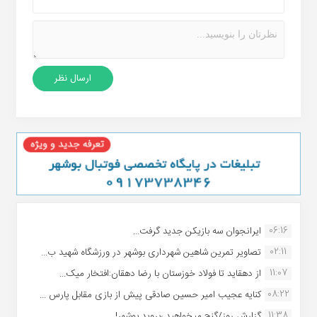
06:16
ایرانجوان سه بازیکن جدید گرفت...
02:11
تصاویر تمرین شاهین شهردارى بوشهر در ورزشگاه شهید ب...
11:07
از دهقاید تا فولاد خوزستان با رضا دهقان:افتخار میک...
08:22
کنایه عجیب امیر حسین صادقی پیش از بازی مقابل پارس ...
11:38
گزارش روز/گنج میخواهید ،بروید بوشهر!...