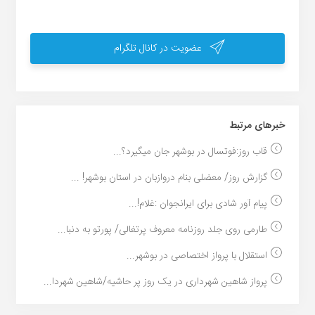
عضویت در کانال تلگرام
خبر‌های مرتبط
قاب روز:فوتسال در بوشهر جان میگیرد؟...
گزارش روز/ معضلی بنام دروازبان در استان بوشهر! ...
پیام آور شادی برای ایرانجوان :غلام!...
طارمی روی جلد روزنامه معروف پرتغالی/ پورتو به دنبا...
استقلال با پرواز اختصاصی در بوشهر...
پرواز شاهین شهرداری در یک روز پر حاشیه/شاهین شهردا...