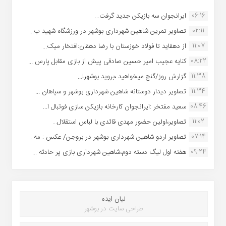
06:16
ایرانجوان سه بازیکن جدید گرفت...
02:11
تصاویر تمرین شاهین شهردارى بوشهر در ورزشگاه شهید ب...
11:07
از دهقاید تا فولاد خوزستان با رضا دهقان:افتخار میک...
08:22
کنایه عجیب امیر حسین صادقی پیش از بازی مقابل پارس ...
11:38
گزارش روز/گنج میخواهید ،بروید بوشهر!...
11:34
تصاویر دیدار دوستانه شاهین شهردارى بوشهر و سپاهان ...
08:46
سعید مفتخر :ایرانجوان کارخانه بازیکن سازی فوتبال ا...
11:02
تصاویر،اولین حضور مهدی قائدی با لباس استقلال...
07:14
تصاویر اردو شاهین شهرداری بوشهر در بروجن/ عکس : مه...
09:24
هفته اول لیگ دسته دوم،شاهین شهرداری بازی پر حادثه ...
لیان ایده
طراحی سایت در بوشهر