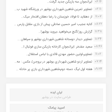
06:16
ایرانجوان سه بازیکن جدید گرفت...
02:11
تصاویر تمرین شاهین شهردارى بوشهر در ورزشگاه شهید ب...
11:07
از دهقاید تا فولاد خوزستان با رضا دهقان:افتخار میک...
08:22
کنایه عجیب امیر حسین صادقی پیش از بازی مقابل پارس ...
11:38
گزارش روز/گنج میخواهید ،بروید بوشهر!...
11:34
تصاویر دیدار دوستانه شاهین شهردارى بوشهر و سپاهان ...
08:46
سعید مفتخر :ایرانجوان کارخانه بازیکن سازی فوتبال ا...
11:02
تصاویر،اولین حضور مهدی قائدی با لباس استقلال...
07:14
تصاویر اردو شاهین شهرداری بوشهر در بروجن/ عکس : مه...
09:24
هفته اول لیگ دسته دوم،شاهین شهرداری بازی پر حادثه ...
لیان ایده
طراحی سایت در بوشهر
اسپید پیامک