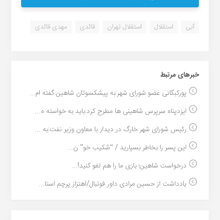
آبی
استقلال
استقلال تهران
قائدی
مهدی قائدی
خبر‌های مرتبط
پورکبگانی عضو شورای شهر:به پیشکسوتان شاهین گفته ام...
ایزدپناه سرپرس شاهینی ها مطرح کرد:باید به خواسته ه...
رئیس شورای شهر خارگ در دیدار با معاون وزیر نفت:به ...
این پسر را بخاطر بسپارید / “شکیب خو” ن...
درخواست شاهین؛ بازی ما را هم لغو کنید!...
یادداشت از حسین مرادی داور فوتبال/اهتزاز پرچم استا...