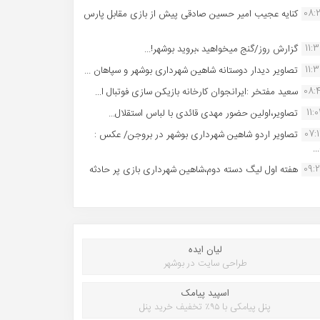
08:
کنایه عجیب امیر حسین صادقی پیش از بازی مقابل پارس
11:
گزارش روز/گنج میخواهید ،بروید بوشهر!...
11:
تصاویر دیدار دوستانه شاهین شهردارى بوشهر و سپاهان ...
08:
سعید مفتخر :ایرانجوان کارخانه بازیکن سازی فوتبال ا...
11:0
تصاویر،اولین حضور مهدی قائدی با لباس استقلال...
07:
تصاویر اردو شاهین شهرداری بوشهر در بروجن/ عکس :
..
09:
هفته اول لیگ دسته دوم،شاهین شهرداری بازی پر حادثه
لیان ایده
طراحی سایت در بوشهر
اسپید پیامک
پنل پیامکی با ۹۵٪ تخفیف خرید پنل