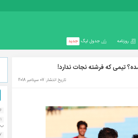
روزنامه
جدول لیگ
جدید
مده؟ تیمی که فرشته نجات ندارد!
تاریخ انتشار: 07 سپتامبر 2018
16
1
ب..
07