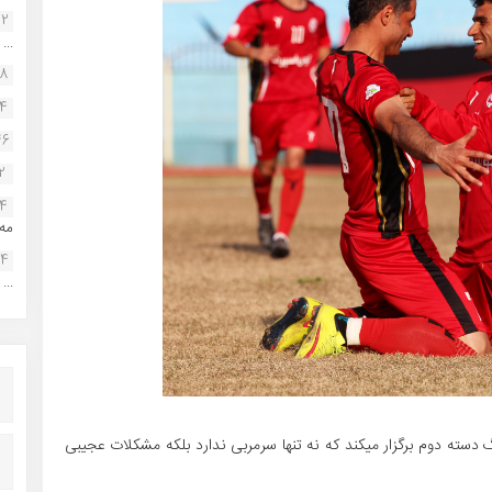
22
...
38
34
46
2
14
مه.
24
...
 فصل را در لیگ دسته دوم برگزار میکند که نه تنها سرمربی ندارد بلکه مشکلات عجیبی