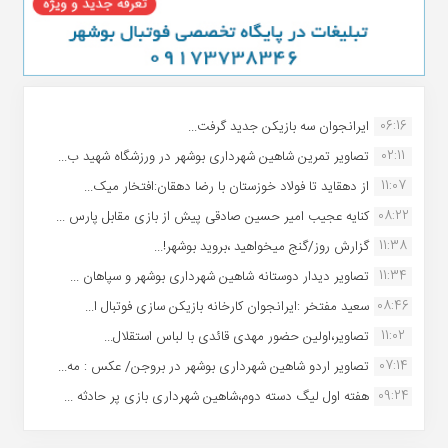
06:16
ایرانجوان سه بازیکن جدید گرفت...
02:11
تصاویر تمرین شاهین شهردارى بوشهر در ورزشگاه شهید ب...
11:07
از دهقاید تا فولاد خوزستان با رضا دهقان:افتخار میک...
08:22
کنایه عجیب امیر حسین صادقی پیش از بازی مقابل پارس ...
11:38
گزارش روز/گنج میخواهید ،بروید بوشهر!...
11:34
تصاویر دیدار دوستانه شاهین شهردارى بوشهر و سپاهان ...
08:46
سعید مفتخر :ایرانجوان کارخانه بازیکن سازی فوتبال ا...
11:02
تصاویر،اولین حضور مهدی قائدی با لباس استقلال...
07:14
تصاویر اردو شاهین شهرداری بوشهر در بروجن/ عکس : مه...
09:24
هفته اول لیگ دسته دوم،شاهین شهرداری بازی پر حادثه ...