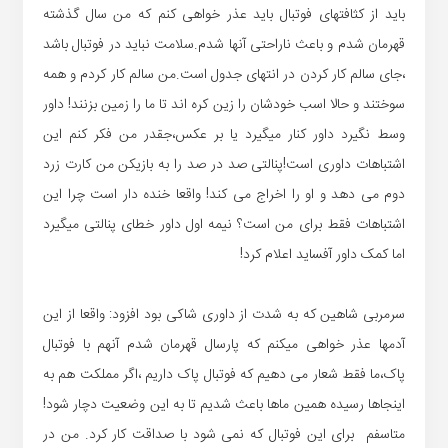
باید از کثافتهای فوتبال باید عذر خواهی کنم که من سال گذشته
قهرمان شدم و باعث ناراحتی آنها شدم.سلامت نباید در فوتبال باشد
،جای سالم کار کردن در انتهای جدول است.من سالم کار کردم و همه
سوختند و حالا اسب خودشان را زین کره اند تا ما را زمین بزنند! داور
وسط نگیرد داور کنار میگیرد یا بر عکس،جقدر من فکر کنم این
اشتباهات داوری است!پنالتی صد در صد را به بازیکن من کارت زرد
دوم می دهد و او را اخراج می کند! واقعا خنده دار است چرا این
اشتباهات فقط برای من است؟ نیمه اول داور خطای پنالتی میگیرد
اما کمک داور آفساید اعلام کرد!
سرمربی شاهین که به شدت از داوری شاکی بود افزود: واقعا از این
آدمها عذر خواهی میکنم که پارسال قهرمان شدم آنهم با فوتبال
پاک،ما فقط شعار می دهیم که فوتبال پاک داریم ،اگر مملکت هم به
اینجاها رسیده همین ماها باعث شدیم تا به این وضعیت دچار شود!
متاسفم برای این فوتبال که نمی شود با صداقت کار کرد. من در