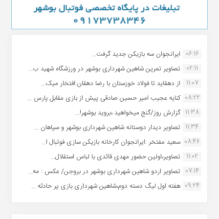
06:16
ایرانجوان سه بازیکن جدید گرفت...
02:11
تصاویر تمرین شاهین شهردارى بوشهر در ورزشگاه شهید ب...
11:07
از دهقاید تا فولاد خوزستان با رضا دهقان:افتخار میک...
08:22
کنایه عجیب امیر حسین صادقی پیش از بازی مقابل پارس ...
11:38
گزارش روز/گنج میخواهید ،بروید بوشهر!...
11:34
تصاویر دیدار دوستانه شاهین شهردارى بوشهر و سپاهان ...
08:46
سعید مفتخر :ایرانجوان کارخانه بازیکن سازی فوتبال ا...
11:02
تصاویر،اولین حضور مهدی قائدی با لباس استقلال...
07:14
تصاویر اردو شاهین شهرداری بوشهر در بروجن/ عکس : مه...
09:24
هفته اول لیگ دسته دوم،شاهین شهرداری بازی پر حادثه ...