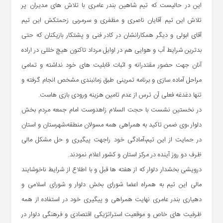
این در حالیست که تیم شاهین بندر عامری با تلاش های مدیران پر
تلاش این تیم آقایان ناصری و مظفری و سرمربی زحمتکش این تیم
آقای ابولی و دیگر همکارانشان در کادر فنی و پشتکار بازیکنان که حتی
بدترین شرایط آب و هوایی هم در اوایل مرداد تاکنون هیچ خللی در اراده
آنان جهت حضور مقتدرانه و اثبات قابلیت های خود نداشته و تمامی
مراحل آماده سازی و برنامه تمرینی طبق زمانبندی مشخص انجام گرفته و
تنها دغدغه فعلی آن ترس از عدم تامین هزینه ورودی بازی هاست.
در نخستین نشست با حجت السلام زاهدوست امام جمعه مردم بخش
دلوار ،وی ضمن تاکید به همراهی همه مسولان منطقه،شهرستان و استان
در حمایت از این تیم،آمادگی خود راجهت پیگیری و حل مشکل مالی
ظرف دو روز آینده در مرکز استان و کشور اعلام نمودند.
درویشی بخشدار دلوار که از هفته ها قبل و با اطلاع از شرایط ناخوشایند
مالی این تیم به همراه اعضا شورای بخش دلوار و شورای اسلامی و
دهیاری بندر عامری نهایت همراهی و پیگیری خود در استفاده از همه
ظرفیت های خاص و موقعیت استراتژیکی اقتصادی و فرهنگی دلوار در