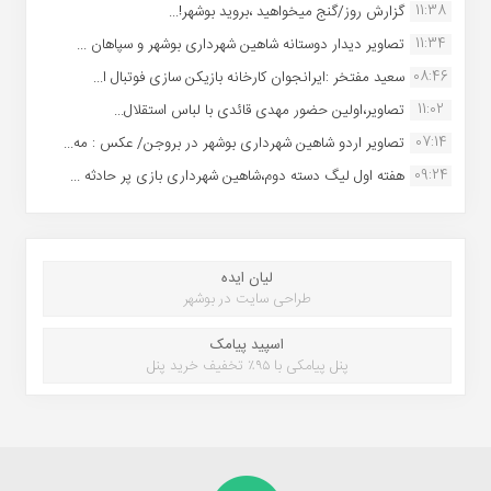
11:38
گزارش روز/گنج میخواهید ،بروید بوشهر!...
11:34
تصاویر دیدار دوستانه شاهین شهردارى بوشهر و سپاهان ...
08:46
سعید مفتخر :ایرانجوان کارخانه بازیکن سازی فوتبال ا...
11:02
تصاویر،اولین حضور مهدی قائدی با لباس استقلال...
07:14
تصاویر اردو شاهین شهرداری بوشهر در بروجن/ عکس : مه...
09:24
هفته اول لیگ دسته دوم،شاهین شهرداری بازی پر حادثه ...
لیان ایده
طراحی سایت در بوشهر
اسپید پیامک
پنل پیامکی با ۹۵٪ تخفیف خرید پنل