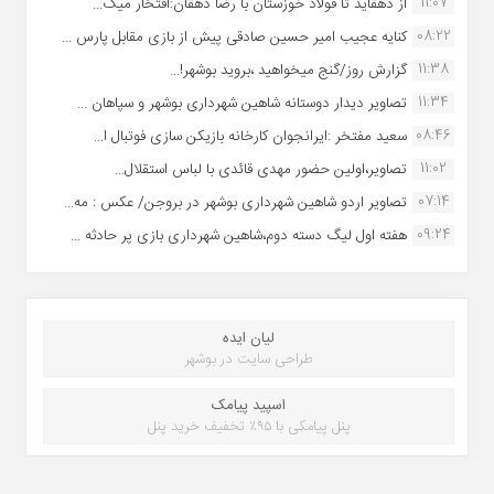
11:07
از دهقاید تا فولاد خوزستان با رضا دهقان:افتخار میک...
08:22
کنایه عجیب امیر حسین صادقی پیش از بازی مقابل پارس ...
11:38
گزارش روز/گنج میخواهید ،بروید بوشهر!...
11:34
تصاویر دیدار دوستانه شاهین شهردارى بوشهر و سپاهان ...
08:46
سعید مفتخر :ایرانجوان کارخانه بازیکن سازی فوتبال ا...
11:02
تصاویر،اولین حضور مهدی قائدی با لباس استقلال...
07:14
تصاویر اردو شاهین شهرداری بوشهر در بروجن/ عکس : مه...
09:24
هفته اول لیگ دسته دوم،شاهین شهرداری بازی پر حادثه ...
لیان ایده
طراحی سایت در بوشهر
اسپید پیامک
پنل پیامکی با ۹۵٪ تخفیف خرید پنل