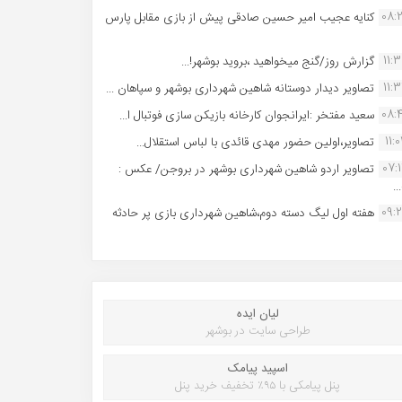
08:
کنایه عجیب امیر حسین صادقی پیش از بازی مقابل پارس
11:
گزارش روز/گنج میخواهید ،بروید بوشهر!...
11:
تصاویر دیدار دوستانه شاهین شهردارى بوشهر و سپاهان ...
08:
سعید مفتخر :ایرانجوان کارخانه بازیکن سازی فوتبال ا...
11:0
تصاویر،اولین حضور مهدی قائدی با لباس استقلال...
07:
تصاویر اردو شاهین شهرداری بوشهر در بروجن/ عکس :
..
09:
هفته اول لیگ دسته دوم،شاهین شهرداری بازی پر حادثه
لیان ایده
طراحی سایت در بوشهر
اسپید پیامک
پنل پیامکی با ۹۵٪ تخفیف خرید پنل