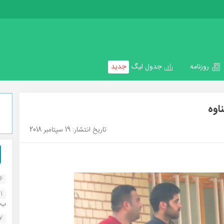
روزنامه
جدول لیگ
جدید
اوه
تاریخ انتشار: 19 سپتامبر 2018
16
1
ب..
07