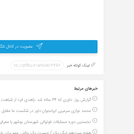
عضویت در کانال تلگر
لینک کوتاه خبر
خبر‌های مرتبط
گزارش روز: داوری که ۳۴ ساله شد ،زاهدی فرد از شباهت...
محمد نوازی سرمربی ایرانجوان:داور در شکست ما مقابل ..
نخستین دوره مسابقات فوتوالی شهرستان بوشهر با معرفی.
هفته سیزدهم لیگ یک / حسرت یک پنالتی مهم برای پار