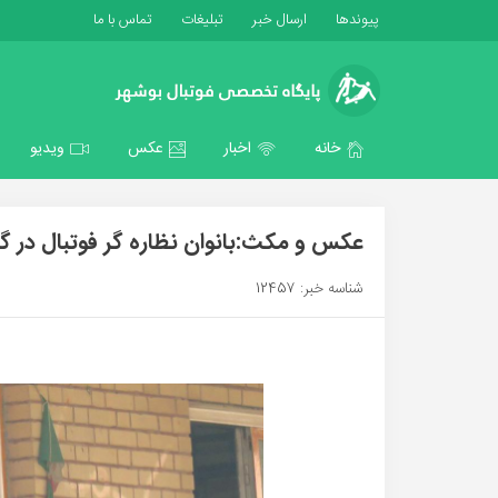
پیوندها
ارسال خبر
تبلیغات
تماس با ما
خانه
اخبار
عکس
ویدیو
عکس و مکث:بانوان نظاره گر فوتبال در گن
شناسه خبر: 12457