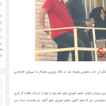
22
...
38
34
46
2
14
مه.
24
...
اگردان نادر جعفری همراه شد از نگاه دوربین همکار ما سروش افتخاری
ی میزبان بانوان عضو شورای شهر هم بود و انها از نزدیک نظاره گر بازی
سپولیس نیز که هم اکنون عضو شورای شهر گناوه نیز هست، دیده می