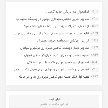
06:16
ایرانجوان سه بازیکن جدید گرفت...
02:11
تصاویر تمرین شاهین شهردارى بوشهر در ورزشگاه شهید ب...
11:07
از دهقاید تا فولاد خوزستان با رضا دهقان:افتخار میک...
08:22
کنایه عجیب امیر حسین صادقی پیش از بازی مقابل پارس ...
11:38
گزارش روز/گنج میخواهید ،بروید بوشهر!...
11:34
تصاویر دیدار دوستانه شاهین شهردارى بوشهر و سپاهان ...
08:46
سعید مفتخر :ایرانجوان کارخانه بازیکن سازی فوتبال ا...
11:02
تصاویر،اولین حضور مهدی قائدی با لباس استقلال...
07:14
تصاویر اردو شاهین شهرداری بوشهر در بروجن/ عکس : مه...
09:24
هفته اول لیگ دسته دوم،شاهین شهرداری بازی پر حادثه ...
لیان ایده
طراحی سایت در بوشهر