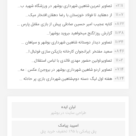
02:11
تصاویر تمرین شاهین شهردارى بوشهر در ورزشگاه شهید ب...
11:07
از دهقاید تا فولاد خوزستان با رضا دهقان:افتخار میک...
08:22
کنایه عجیب امیر حسین صادقی پیش از بازی مقابل پارس ...
11:38
گزارش روز/گنج میخواهید ،بروید بوشهر!...
11:34
تصاویر دیدار دوستانه شاهین شهردارى بوشهر و سپاهان ...
08:46
سعید مفتخر :ایرانجوان کارخانه بازیکن سازی فوتبال ا...
11:02
تصاویر،اولین حضور مهدی قائدی با لباس استقلال...
07:14
تصاویر اردو شاهین شهرداری بوشهر در بروجن/ عکس : مه...
09:24
هفته اول لیگ دسته دوم،شاهین شهرداری بازی پر حادثه ...
لیان ایده
طراحی سایت در بوشهر
اسپید پیامک
پنل پیامکی با ۹۵٪ تخفیف خرید پنل