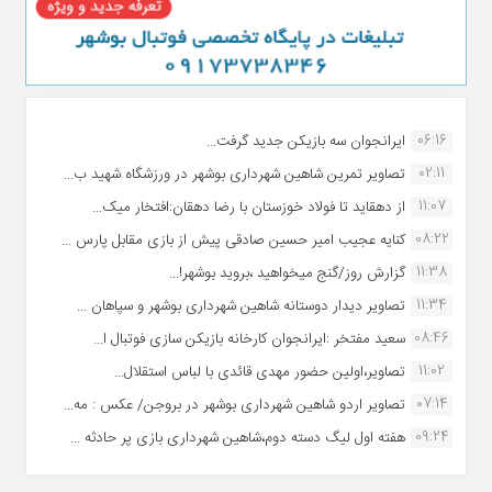
06:16
ایرانجوان سه بازیکن جدید گرفت...
02:11
تصاویر تمرین شاهین شهردارى بوشهر در ورزشگاه شهید ب...
11:07
از دهقاید تا فولاد خوزستان با رضا دهقان:افتخار میک...
08:22
کنایه عجیب امیر حسین صادقی پیش از بازی مقابل پارس ...
11:38
گزارش روز/گنج میخواهید ،بروید بوشهر!...
11:34
تصاویر دیدار دوستانه شاهین شهردارى بوشهر و سپاهان ...
08:46
سعید مفتخر :ایرانجوان کارخانه بازیکن سازی فوتبال ا...
11:02
تصاویر،اولین حضور مهدی قائدی با لباس استقلال...
07:14
تصاویر اردو شاهین شهرداری بوشهر در بروجن/ عکس : مه...
09:24
هفته اول لیگ دسته دوم،شاهین شهرداری بازی پر حادثه ...