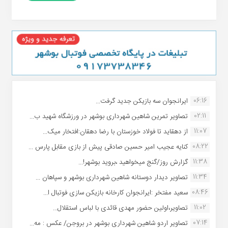
06:16
ایرانجوان سه بازیکن جدید گرفت...
02:11
تصاویر تمرین شاهین شهردارى بوشهر در ورزشگاه شهید ب...
11:07
از دهقاید تا فولاد خوزستان با رضا دهقان:افتخار میک...
08:22
کنایه عجیب امیر حسین صادقی پیش از بازی مقابل پارس ...
11:38
گزارش روز/گنج میخواهید ،بروید بوشهر!...
11:34
تصاویر دیدار دوستانه شاهین شهردارى بوشهر و سپاهان ...
08:46
سعید مفتخر :ایرانجوان کارخانه بازیکن سازی فوتبال ا...
11:02
تصاویر،اولین حضور مهدی قائدی با لباس استقلال...
07:14
تصاویر اردو شاهین شهرداری بوشهر در بروجن/ عکس : مه...