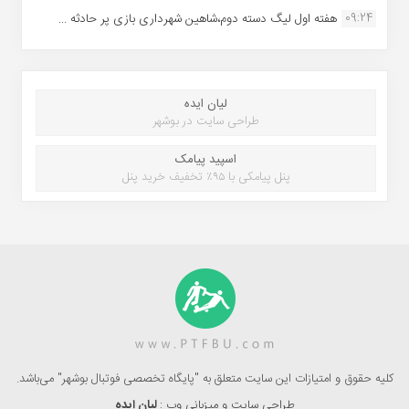
09:24
هفته اول لیگ دسته دوم،شاهین شهرداری بازی پر حادثه ...
لیان ایده
طراحی سایت در بوشهر
اسپید پیامک
پنل پیامکی با ۹۵٪ تخفیف خرید پنل
کلیه حقوق و امتیازات این سایت متعلق به "پایگاه تخصصی فوتبال بوشهر" می‌باشد.
طراحی سایت و میزبانی وب :
لیان ایده