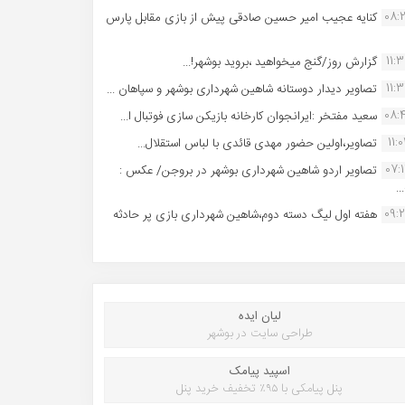
08:
کنایه عجیب امیر حسین صادقی پیش از بازی مقابل پارس
11:
گزارش روز/گنج میخواهید ،بروید بوشهر!...
11:
تصاویر دیدار دوستانه شاهین شهردارى بوشهر و سپاهان ...
08:
سعید مفتخر :ایرانجوان کارخانه بازیکن سازی فوتبال ا...
11:0
تصاویر،اولین حضور مهدی قائدی با لباس استقلال...
07:
تصاویر اردو شاهین شهرداری بوشهر در بروجن/ عکس :
..
09:
هفته اول لیگ دسته دوم،شاهین شهرداری بازی پر حادثه
لیان ایده
طراحی سایت در بوشهر
اسپید پیامک
پنل پیامکی با ۹۵٪ تخفیف خرید پنل