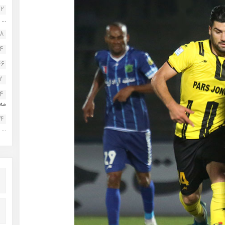
22
...
38
34
46
2
14
مه.
24
...