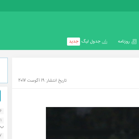
روزنامه
جدول لیگ
جدید
تاریخ انتشار: 19 آگوست 2017
16
1
ب..
07