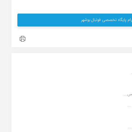
ام پایگاه تخصصی فوتبال بوشهر
س...
..
..