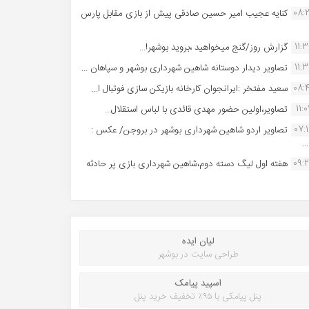
08:
کنایه عجیب امیر حسین صادقی پیش از بازی مقابل پارس
11:
گزارش روز/گنج میخواهید ،بروید بوشهر!...
11:
تصاویر دیدار دوستانه شاهین شهردارى بوشهر و سپاهان ...
08:
سعید مفتخر :ایرانجوان کارخانه بازیکن سازی فوتبال ا...
11:0
تصاویر،اولین حضور مهدی قائدی با لباس استقلال...
07:
تصاویر اردو شاهین شهرداری بوشهر در بروجن/ عکس :
..
09:
هفته اول لیگ دسته دوم،شاهین شهرداری بازی پر حادثه
لیان ایده
طراحی سایت در بوشهر
اسپید پیامک
پنل پیامکی با ۹۵٪ تخفیف خرید پنل