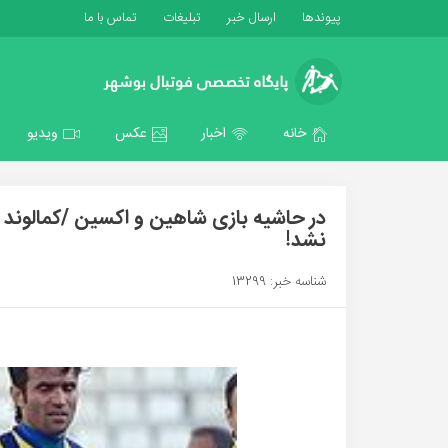
پیوندها
ارسال خبر
تبلیغات
تماس با ما
خانه
اخبار
عکس
ویدیو
در حاشیه بازی شاهین و اکسین /کمالوند د
نشد!
شناسه خبر: 13299