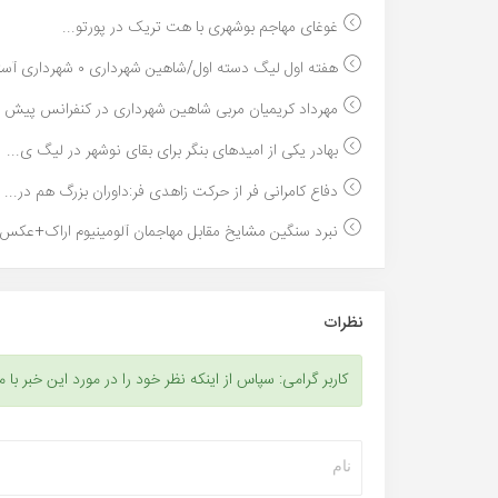
غوغای مهاجم بوشهری با هت تریک در پورتو...
هفته اول لیگ دسته اول/شاهین شهرداری ۰ شهرداری آستا...
مهرداد کریمیان مربی شاهین شهرداری در کنفرانس پیش ا.
بهادر یکی از امیدهای بنگر برای بقای نوشهر در لیگ ی...
دفاع کامرانی فر از حرکت زاهدی فر:داوران بزرگ هم در...
نبرد سنگین مشایخ مقابل مهاجمان آلومینیوم اراک+عکس.
نظرات
کاربر گرامی: سپاس از اینکه نظر خود را در مورد این خبر با م