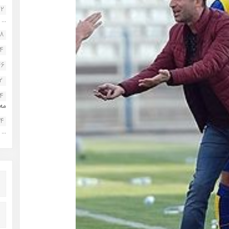
22
...
38
34
46
2
14
مه.
24
...