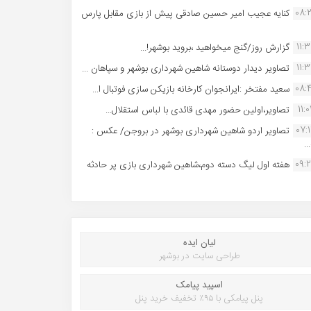
08:
کنایه عجیب امیر حسین صادقی پیش از بازی مقابل پارس
11:
گزارش روز/گنج میخواهید ،بروید بوشهر!...
11:
تصاویر دیدار دوستانه شاهین شهردارى بوشهر و سپاهان ...
08:
سعید مفتخر :ایرانجوان کارخانه بازیکن سازی فوتبال ا...
11:0
تصاویر،اولین حضور مهدی قائدی با لباس استقلال...
07:
تصاویر اردو شاهین شهرداری بوشهر در بروجن/ عکس :
..
09:
هفته اول لیگ دسته دوم،شاهین شهرداری بازی پر حادثه
لیان ایده
طراحی سایت در بوشهر
اسپید پیامک
پنل پیامکی با ۹۵٪ تخفیف خرید پنل