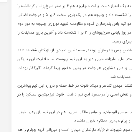
گناوه در روز نخست با غلبه بر قدس ماه‌شهر در ضربات پنالتی به یک امتیاز دست یافت و چلیچه هم ۴ بر صفر سرخ‌پوشان کرمانشاه را
مغلوب کرد. در روز دوم پاس‌بندرسازان گناوه ۸ بر ۳ کرمانشان را شکست داد و چلیچه هم در یک بازی سخت ۶ بر ۵ و در وقت اضافی
ج دو تیم پاس بندرسازان گناوه و مقاومت شهید نوروزی چلیچه به دور دوم
صعود کردند. در روز پایانی هر دو دیدار تشریفاتی شد. قدس در روز پایانی سرخ‌پوشان را ۳ بر ۲ شکست داد و آخرین بازی مسابقات را
اخص پاس بندرسازان بودند. محمدامین صیادی از بازیکنان شناخته شده
ت. علی علیزاده خیلی دیر به این تیم پیوست اما خلاقیت این بازیکن
اجی و علی عشایری هر وقت در زمین حضور پیدا کردند تاثیرگذار بودند.
 مسابقات شد.
تند. مهدی تندسر و میلاد فتوت در خط حمله و دروازه این تیم بیشترین
زن این مسابقات بود و نقش اصلی را در صعود این تیم داشت. فتوت نیز بهترین عملکرد را در
عیسی آلبوعبادی و عباس مالکی سوری هم در این تیم بازی‌های خوبی
 و پیام حیدری عملکرد خوبی داشتند.
 ۲۱ مهرماه آغاز شد. در گروه سوم شهروند فرخ‌آباد مازنداران میزبان است و میزبانی گروه چهارم را هم