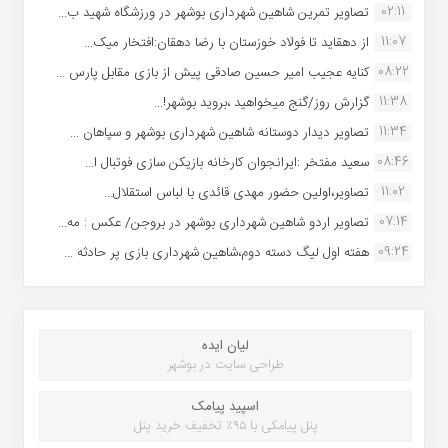
02:11
تصاویر تمرین شاهین شهردارى بوشهر در ورزشگاه شهید ب...
11:07
از دهقاید تا فولاد خوزستان با رضا دهقان:افتخار میک...
08:22
کنایه عجیب امیر حسین صادقی پیش از بازی مقابل پارس ...
11:38
گزارش روز/گنج میخواهید ،بروید بوشهر!...
11:34
تصاویر دیدار دوستانه شاهین شهردارى بوشهر و سپاهان ...
08:46
سعید مفتخر :ایرانجوان کارخانه بازیکن سازی فوتبال ا...
11:02
تصاویر،اولین حضور مهدی قائدی با لباس استقلال...
07:14
تصاویر اردو شاهین شهرداری بوشهر در بروجن/ عکس : مه...
09:24
هفته اول لیگ دسته دوم،شاهین شهرداری بازی پر حادثه ...
لیان ایده
طراحی سایت در بوشهر
اسپید پیامک
پنل پیامکی با ۹۵٪ تخفیف خرید پنل