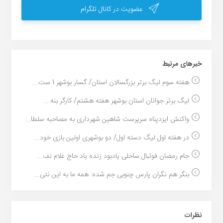
عضویت در کانال تلگرام
خبر‌های مرتبط
هفته سوم لیگ برتر بزرگسالان استان/ گسار بوشهر 1 ست...
لیگ برتر جوانان استان بوشهر هفته هشتم/ کارگر بنه‌...
واکنش ایزدپناه سرپرست شاهین شهرداری به مصاحبه سلطا...
در هفته اول لیگ دسته اول/ دو بوشهری اولین بازی خود...
جام رمضان فوتبال ساحلی یادبود زنده یاد حاج غلام نف...
بنگر هم نگران پارس چنوبی جم شده: همه ما به این نتی...
نظرات