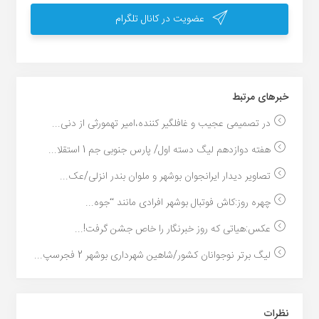
عضویت در کانال تلگرام
خبر‌های مرتبط
در تصمیمی عجیب و غافلگیر کننده،امیر تهمورثی از دنی...
هفته دوازدهم لیگ دسته اول/ پارس جنوبی جم 1 استقلا...
تصاویر دیدار ایرانجوان بوشهر و ملوان بندر انزلی/عک...
چهره روز:کاش فوتبال بوشهر افرادی مانند “جوه...
عکس:هیاتی که روز خبرنگار را خاص جشن گرفت!...
لیگ برتر نوجوانان کشور/شاهین شهرداری بوشهر 2 فجرسپ...
نظرات