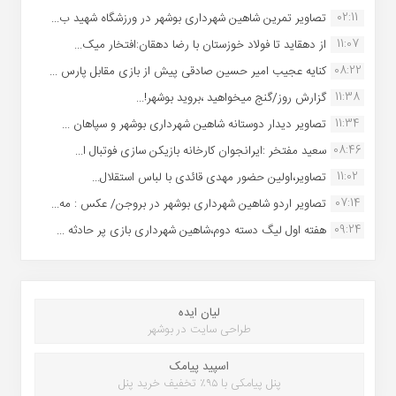
02:11
تصاویر تمرین شاهین شهردارى بوشهر در ورزشگاه شهید ب...
11:07
از دهقاید تا فولاد خوزستان با رضا دهقان:افتخار میک...
08:22
کنایه عجیب امیر حسین صادقی پیش از بازی مقابل پارس ...
11:38
گزارش روز/گنج میخواهید ،بروید بوشهر!...
11:34
تصاویر دیدار دوستانه شاهین شهردارى بوشهر و سپاهان ...
08:46
سعید مفتخر :ایرانجوان کارخانه بازیکن سازی فوتبال ا...
11:02
تصاویر،اولین حضور مهدی قائدی با لباس استقلال...
07:14
تصاویر اردو شاهین شهرداری بوشهر در بروجن/ عکس : مه...
09:24
هفته اول لیگ دسته دوم،شاهین شهرداری بازی پر حادثه ...
لیان ایده
طراحی سایت در بوشهر
اسپید پیامک
پنل پیامکی با ۹۵٪ تخفیف خرید پنل