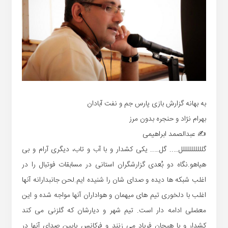
به بهانه گزارش بازی پارس جم و نفت آبادان
بهرام نژاد و حنجره بدون مرز
✍ عبدالصمد ابراهیمی
گللللللللللل….. گل….. یکی کشدار و با آب و تاب، دیگری آرام و بی
هیاهو.نگاه دو بُعدی گزارشگران استانی در مسابقات فوتبال را در
اغلب شبکه ها دیده و صدای شان را شنیده ایم.لحن جانبدارانه آنها
اغلب با دلخوری تیم های میهمان و هواداران آنها مواجه شده و این
معضلی ادامه دار است. تیم شهر و دیارشان که گلزنی می کند
کشدار و با هیجان فریاد می زنند و فرکانس پایین صدای آنها در