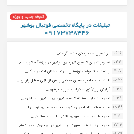
06:16
ایرانجوان سه بازیکن جدید گرفت...
02:11
تصاویر تمرین شاهین شهردارى بوشهر در ورزشگاه شهید ب...
11:07
از دهقاید تا فولاد خوزستان با رضا دهقان:افتخار میک...
08:22
کنایه عجیب امیر حسین صادقی پیش از بازی مقابل پارس ...
11:38
گزارش روز/گنج میخواهید ،بروید بوشهر!...
11:34
تصاویر دیدار دوستانه شاهین شهردارى بوشهر و سپاهان ...
08:46
سعید مفتخر :ایرانجوان کارخانه بازیکن سازی فوتبال ا...
11:02
تصاویر،اولین حضور مهدی قائدی با لباس استقلال...
07:14
تصاویر اردو شاهین شهرداری بوشهر در بروجن/ عکس : مه...