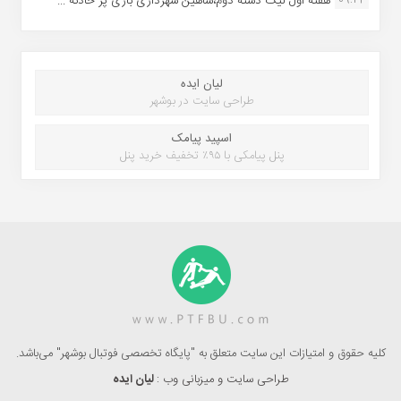
09:24
هفته اول لیگ دسته دوم،شاهین شهرداری بازی پر حادثه ...
لیان ایده
طراحی سایت در بوشهر
اسپید پیامک
پنل پیامکی با ۹۵٪ تخفیف خرید پنل
کلیه حقوق و امتیازات این سایت متعلق به "پایگاه تخصصی فوتبال بوشهر" می‌باشد.
طراحی سایت و میزبانی وب :
لیان ایده