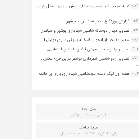
08:
کنایه عجیب امیر حسین صادقی پیش از بازی مقابل پارس
11:
گزارش روز/گنج میخواهید ،بروید بوشهر!...
11:
تصاویر دیدار دوستانه شاهین شهردارى بوشهر و سپاهان ...
08:
سعید مفتخر :ایرانجوان کارخانه بازیکن سازی فوتبال ا...
11:0
تصاویر،اولین حضور مهدی قائدی با لباس استقلال...
07:
تصاویر اردو شاهین شهرداری بوشهر در بروجن/ عکس :
..
09:
هفته اول لیگ دسته دوم،شاهین شهرداری بازی پر حادثه
لیان ایده
طراحی سایت در بوشهر
اسپید پیامک
پنل پیامکی با ۹۵٪ تخفیف خرید پنل