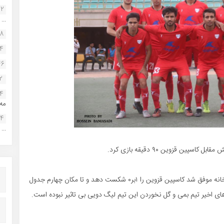
22
...
38
34
46
2
14
مه.
24
...
ن قزوین ۹۰ دقیقه بازی کرد.
به گزارش فوتبال بوشهر شهرداری بم که در یک بازی خارج از خانه موفق شد کاسپین قزوین را ۱بر۰ شکست دهد و تا مکان چهارم جدول
 های اخیر تیم بمی و گل نخوردن این تیم لیگ دویی بی تاثیر نبوده است.