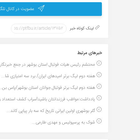
عضویت در کانال تلگر
لینک کوتاه خبر
خبر‌های مرتبط
محتشم رئیس هیات فوتبال استان بوشهر در جمع خبرنگارا.
هفته دوم لیگ برتر امیدهای ایران/ برد سه امتیازی شا...
هفته دوم لیگ برتر فوتبال جوانان استان بوشهر/پاس بن...
یادداشت:مواظب فرزندانتان باشید!سراب کشف استعداد و 
گلر بوشهری اولین ایرانی تاریخ که سه بار پیاپی کاند...
شوک به پرسپولیس و مهدی طارمی...