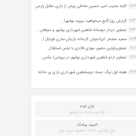
08:
کنایه عجیب امیر حسین صادقی پیش از بازی مقابل پارس
11:
گزارش روز/گنج میخواهید ،بروید بوشهر!...
11:
تصاویر دیدار دوستانه شاهین شهردارى بوشهر و سپاهان ...
08:
سعید مفتخر :ایرانجوان کارخانه بازیکن سازی فوتبال ا...
11:0
تصاویر،اولین حضور مهدی قائدی با لباس استقلال...
07:
تصاویر اردو شاهین شهرداری بوشهر در بروجن/ عکس :
..
09:
هفته اول لیگ دسته دوم،شاهین شهرداری بازی پر حادثه
لیان ایده
طراحی سایت در بوشهر
اسپید پیامک
پنل پیامکی با ۹۵٪ تخفیف خرید پنل