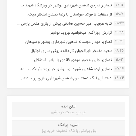
02:11
تصاویر تمرین شاهین شهردارى بوشهر در ورزشگاه شهید ب...
11:07
از دهقاید تا فولاد خوزستان با رضا دهقان:افتخار میک...
08:22
کنایه عجیب امیر حسین صادقی پیش از بازی مقابل پارس ...
11:38
گزارش روز/گنج میخواهید ،بروید بوشهر!...
11:34
تصاویر دیدار دوستانه شاهین شهردارى بوشهر و سپاهان ...
08:46
سعید مفتخر :ایرانجوان کارخانه بازیکن سازی فوتبال ا...
11:02
تصاویر،اولین حضور مهدی قائدی با لباس استقلال...
07:14
تصاویر اردو شاهین شهرداری بوشهر در بروجن/ عکس : مه...
09:24
هفته اول لیگ دسته دوم،شاهین شهرداری بازی پر حادثه ...
لیان ایده
طراحی سایت در بوشهر
اسپید پیامک
پنل پیامکی با ۹۵٪ تخفیف خرید پنل