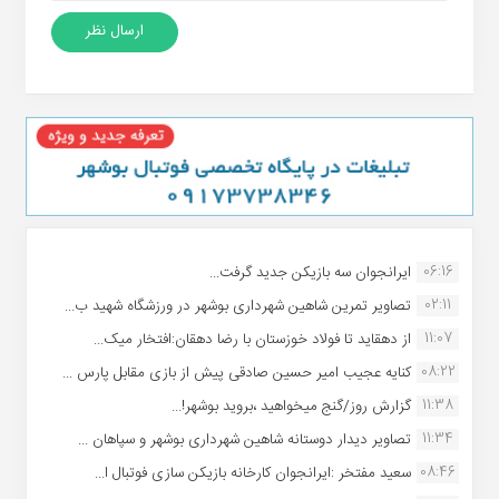
06:16
ایرانجوان سه بازیکن جدید گرفت...
02:11
تصاویر تمرین شاهین شهردارى بوشهر در ورزشگاه شهید ب...
11:07
از دهقاید تا فولاد خوزستان با رضا دهقان:افتخار میک...
08:22
کنایه عجیب امیر حسین صادقی پیش از بازی مقابل پارس ...
11:38
گزارش روز/گنج میخواهید ،بروید بوشهر!...
11:34
تصاویر دیدار دوستانه شاهین شهردارى بوشهر و سپاهان ...
08:46
سعید مفتخر :ایرانجوان کارخانه بازیکن سازی فوتبال ا...