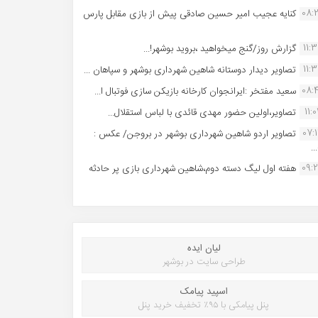
08:
کنایه عجیب امیر حسین صادقی پیش از بازی مقابل پارس
11:
گزارش روز/گنج میخواهید ،بروید بوشهر!...
11:
تصاویر دیدار دوستانه شاهین شهردارى بوشهر و سپاهان ...
08:
سعید مفتخر :ایرانجوان کارخانه بازیکن سازی فوتبال ا...
11:0
تصاویر،اولین حضور مهدی قائدی با لباس استقلال...
07:
تصاویر اردو شاهین شهرداری بوشهر در بروجن/ عکس :
..
09:
هفته اول لیگ دسته دوم،شاهین شهرداری بازی پر حادثه
لیان ایده
طراحی سایت در بوشهر
اسپید پیامک
پنل پیامکی با ۹۵٪ تخفیف خرید پنل