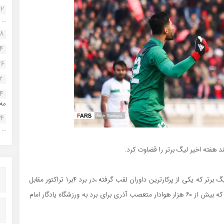
22
...
38
34
46
2
14
مه.
24
...
هفته اخیر لیگ برتر را قضاوت کرد.
به گزارش فوتبال بوشهر داور با کلاس و کم اشتباه این فصل لیگ برتر که یکی از پرکارترین داوران لقب گرفته ،در برد ۴بر۱ تراکتور مقابل
ذوب آهن یک قضاوت سخت و سنگین را سپری کرد.دیداری که بیش از ۶۰ هزار هوادار متعصب آذری برای برد به ورزشگاه یادگار امام