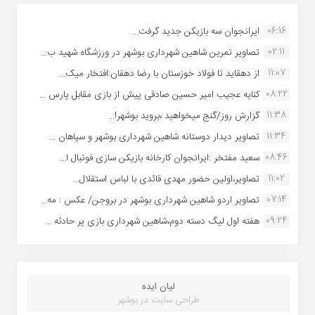
06:16
ایرانجوان سه بازیکن جدید گرفت...
02:11
تصاویر تمرین شاهین شهردارى بوشهر در ورزشگاه شهید ب...
11:07
از دهقاید تا فولاد خوزستان با رضا دهقان:افتخار میک...
08:22
کنایه عجیب امیر حسین صادقی پیش از بازی مقابل پارس ...
11:38
گزارش روز/گنج میخواهید ،بروید بوشهر!...
11:34
تصاویر دیدار دوستانه شاهین شهردارى بوشهر و سپاهان ...
08:46
سعید مفتخر :ایرانجوان کارخانه بازیکن سازی فوتبال ا...
11:02
تصاویر،اولین حضور مهدی قائدی با لباس استقلال...
07:14
تصاویر اردو شاهین شهرداری بوشهر در بروجن/ عکس : مه...
09:24
هفته اول لیگ دسته دوم،شاهین شهرداری بازی پر حادثه ...
لیان ایده
طراحی سایت در بوشهر