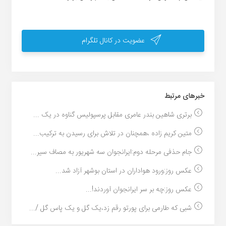
عضویت در کانال تلگرام
خبر‌های مرتبط
برتری شاهین بندر عامری مقابل پرسپولیس گناوه در یک ...
متین کریم زاده ،همچنان در تلاش برای رسیدن به ترکیب...
جام حذفی مرحله دوم:ایرانجوان سه شهریور به مصاف سیر...
عکس روز:ورود هواداران در استان بوشهر آزاد شد...
عکس روز:چه بر سر ایرانجوان آوردند!...
شبی که طارمی برای پورتو رقم زد،یک گل و یک پاس گل /...